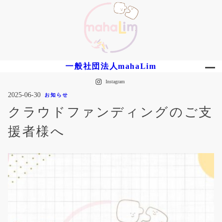
内
容
を
ス
キ
ッ
一般社団法人mahaLim
プ
Instagram
2025-06-30
お知らせ
クラウドファンディングのご支
援者様へ