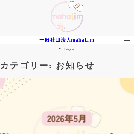
内
容
を
ス
キ
ッ
一般社団法人mahaLim
プ
Instagram
カテゴリー:
お知らせ